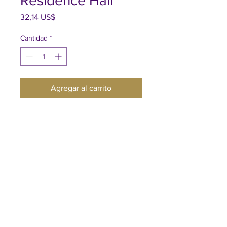
Residence Hall
Precio
32,14 US$
Cantidad
*
Agregar al carrito
Per Person, Per Night
Universidad de Linfield - Servicios para
conferencias y eventos
Reserve@Linfield.edu
|
503-883-2448
© 2025 Conferencia y eventos de la Universidad de
Linfield.