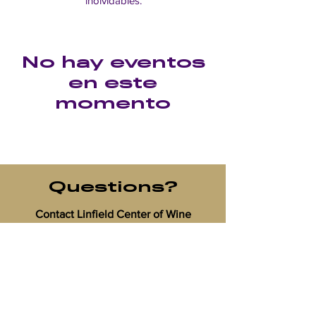
inolvidables.
No hay eventos
en este
momento
Questions?
Contact Linfield Center of Wine
Education
Jennifer Abono, Administrative
Assistant
503-883-2384
|
JAbono@Linfield.edu